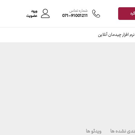
شماره تماس
ورود
گرد
071-91001211
عضویت
نرم افزار چیدمان آنلاین
ندی نشده ها
ویدئو ها