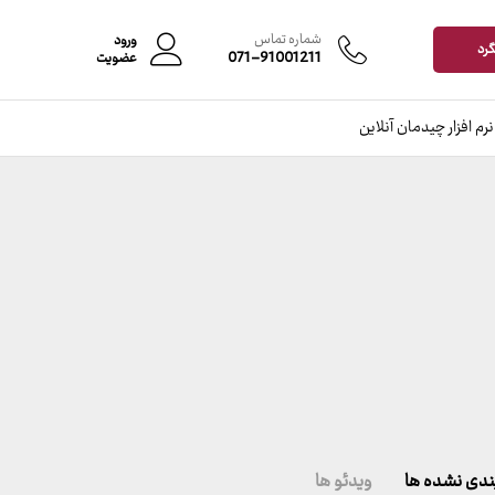
شماره تماس
ورود
گرد
071-91001211
عضویت
نرم افزار چیدمان آنلاین
ندی نشده ها
ویدئو ها