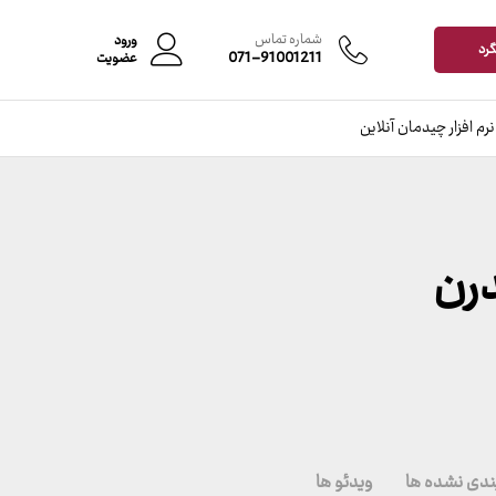
شماره تماس
ورود
گرد
071-91001211
عضویت
نرم افزار چیدمان آنلاین
رن
ندی نشده ها
ویدئو ها