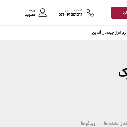
شماره تماس
ورود
گرد
071-91001211
عضویت
نرم افزار چیدمان آنلاین
ک
ندی نشده ها
ویدئو ها