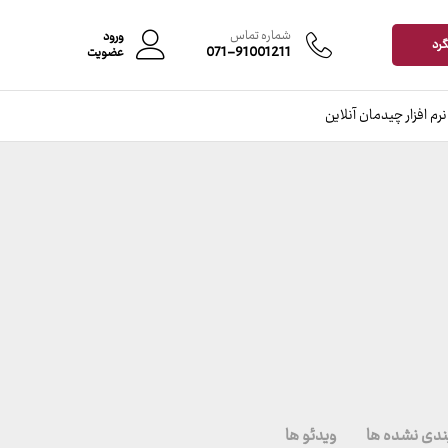
شماره تماس
ورود
گرد
071-91001211
عضویت
نرم افزار چیدمان آنلاین
ندی نشده ها
ویدئو ها