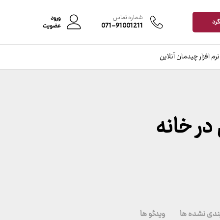
شماره تماس
ورود
گرد
071-91001211
عضویت
نرم افزار چیدمان آنلاین
ر خانه
ندی نشده ها
ویدئو ها