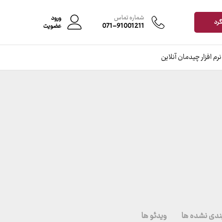
شماره تماس
ورود
گرد
071-91001211
عضویت
نرم افزار چیدمان آنلاین
ندی نشده ها
ویدئو ها