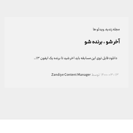
مجله زندیه
, ویدئو ها
آخر شو ، برنده شو
دانلود فایل توی این مسابقه باید اخر شید تا برنده یک ایفون ۱۳…
۱۴۰۰-۰۳-۱۳
توسط
Zandiye Content Manager