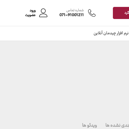
شماره تماس
ورود
گرد
071-91001211
عضویت
نرم افزار چیدمان آنلاین
ندی نشده ها
ویدئو ها