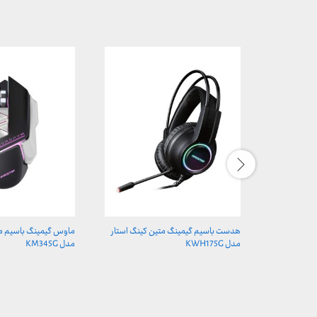
هدست باسیم گیمینگ متین کینگ استار
ماوس گیمینگ باسیم مت
مدل KWH175G
مدل KM345G