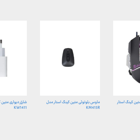
ین کینگ استار
ماوس بلوتوثی متین کینگ استار مدل
شارژر دیواری متین 
KW1411
KM415R