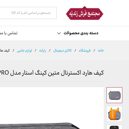
توضیحات
نظرات (0)
همه دسته ها
دسته بندی محصولات
تماس با مج
خانه
/
فروشگاه
/
کالای دیجیتال
/
رایانه
/
لوازم جانبی
/
کیف هارد 
کیف هارد اکسترنال متین کینگ استار مدل BAG124S PRO