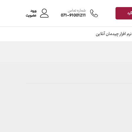
شماره تماس
ورود
گرد
071-91001211
عضویت
نرم افزار چیدمان آنلاین