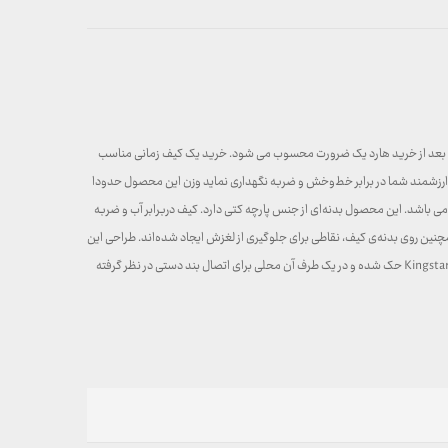
اسب بعد از خرید هارد یک ضرورت محسوب می شود. خرید یک کیف زمانی مناسب
افظت کند. کیف هارد دیسک اکسترنال «کینگ استار» مدل « BAG124S PRO» میتواند کاملا از هارد اکسترنال ارزشمند شما در برابر خط‌وخش و ضربه‌ نگهداری نماید وزن این محصول حدودا
 ارتفاع ۱۸۰، ۱۳۰ و ۵۰ میلی‌متر است. ابعاد این کیف برای انواع هارد های اکسترنال کینگ استار و دیگر هارد‌های اکسترنال ۲.۵اینچی مناسب می باشد. این محصول بدنه‌ای از جنس پارچه کتی دارد. کیف دربرابر آب و ضربه
همچنین روی بدنه‌ی کیف، نقاطی برای جلوگیری از لغزش ایجاد شده‌اند. طراحی این
کیف بسیار شیک و جذاب بوده و مناسب خاص پسندان است. این کیف BAG124S PRO دارای یک جیب توری نیز برای نگهداری لوازم جانبی همراه هارد می باشد. روی بدنه‌ی آن، برند Kingstar حک ‌شده و در یک طرف آن محلی برای اتصال بند دستی در نظر گرفته‌