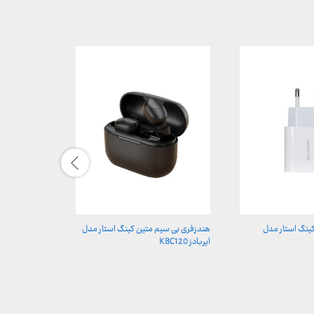
کینگ استار مدل
هندزفری بی سیم متین کینگ استار مدل
ایربادز KBC120
W1245i