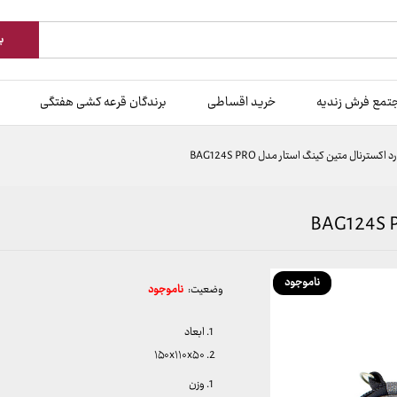
ب
تمع فرش زندیه
خرید اقساطی
برندگان قرعه کشی هفتگی
اکسترنال متین کینگ استار مدل BAG124S PRO
ناموجود
وضعیت:
ناموجود
ابعاد
۱۵۰x۱۱۰x۵۰
وزن