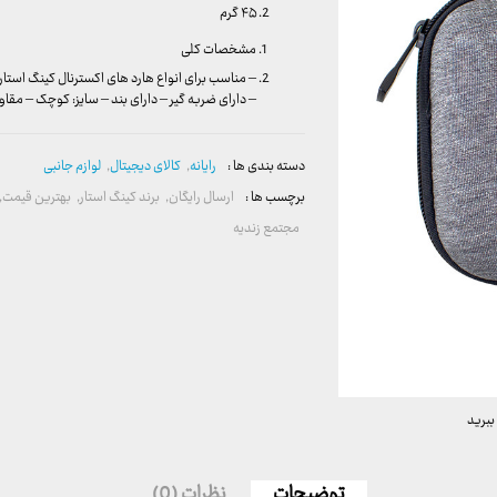
۴۵ گرم
مشخصات کلی
– مناسب برای انواع هارد های اکسترنال کینگ استار
– دارای ضربه گیر – دارای بند – سایز: کوچک – مقاوم 
دسته بندی ها :
رایانه
,
کالای دیجیتال
,
لوازم جانبی
برچسب ها :
ارسال رایگان
,
برند کینگ استار
,
بهترین قیمت
,
مجتمع زندیه
ببرید
توضیحات
نظرات (0)