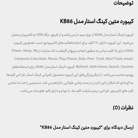
توضیحات
کیبورد متین کینگ استار مدل KB86
کیبورد کینگ استار مدل kb86 از نوع سیم دار می‌باشد و از طریق درگاه USB به کامپیوتر متصل
می‌شود. این کیبورد دارای ۱۲۰ کلید برای انجام فعالیت‌های کامپیوتری است. همچنین کیبورد
kb86 دارای ۱۵ کلید میانبر به منظور انجام سریع‌تر کارهاست که عبارتند از Power, Sleep, My
Computer,Calculator, Music, Play/Pause, Stop, Prev. Track, Next Track, email,
Refresh, Web Home, Search, Favorite. کیبورد کینگ استار مدل kb86 برای استفاده‌های
روزمره مناسب می‌باشد. از دیگر ویژگی‌های این کیبورد محصول کمپانی کینگ استار، طراحی کلید‌ها
به گونه‌ای که امکان تایپ کردن در مدت زمانی طولانی را فراهم می کند، دسترسی راحت به تمامی
کلید های کاربردی، طراحی نرم و سایلنت کلید ها، با دوام و دارای کلید های مات می‌باشد…
نظرات (0)
ارسال دیدگاه برای “کیبورد متین کینگ استار مدل KB86”