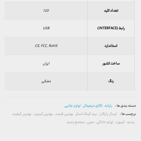
تعداد کلید
120
رابط (INTERFACE)
USB
استاندارد
CE, FCC, RoHS
ساخت کشور
ایران
رنگ
مشکی
دسته بندی ها :
رایانه
,
کالای دیجیتال
,
لوازم جانبی
برچسب ها :
ارسال رایگان
,
برند کینگ استار
,
بهترین قیمت
,
بهترین کیبورد
,
بهترین کیفیت
,
زندیه
,
کیبورد
,
لوازم خانگی
,
متین
,
مجتمع زندیه