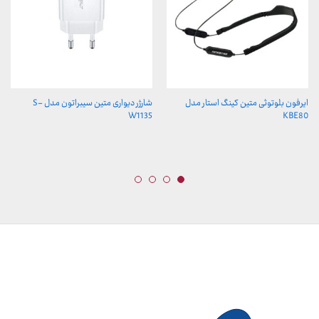
ایرفون بلوتوثی متین کینگ استار مدل
شارژر دیواری متین سیبراتون مدل S-
W1135
KBE80