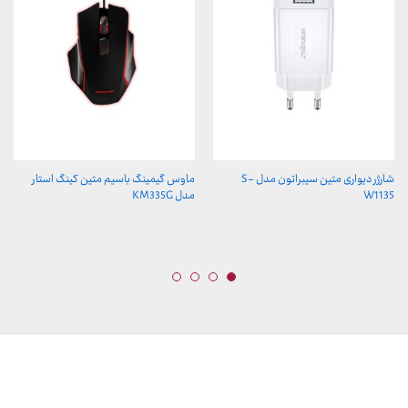
شارژر دیواری متین سیبراتون مدل S-
ماوس گیمینگ باسیم متین کینگ استار
W1135
مدل KM335G