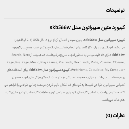
توضیحات
کیبورد متین سیبراتون مدل skb566w
کیبورد سیبراتون مدل skb566w،
بدون سیم و اتصال آن از نوع دانگل USB (2.4 گیگاهرتز)
می‌باشد. این کیبورد دارای ۱۲۰ کلید برای انجام فعالیت‌های کامپیوتری است. همچنین
کیبورد
skb566w
دارای ۱۵ کلید میانبر به منظور انجام سریع‌تر کارهاست که عبارتند از Search, Next
Page, Pre. Page, Music, Play/Pause, Pre Track, Next Track, Mute, Volume , Closure,
Web Home, Calculator, My Computer.
کیبورد سیبراتون مدل skb566w
برای استفاده‌های
روزمره مناسب می‌باشد و دارای محدوده عملیاتی ۱۰ متر است. از دیگر ویژگی‌های این محصول
کمپانی سیبراتون طراحی کلید‌ها به گونه‌ای که امکان تایپ کردن در مدت زمانی طولانی را فراهم می
کند، دسترسی راحت به تمامی کلید های کاربردی، طراحی نرم و سایلنت کلید ها، بادوام و دارای کلید
های مات می‌باشد…
نظرات (0)