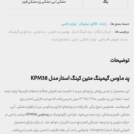
رنگ
مشکی آبی, مشکی زرد,مشکی قرمز
دسته بندی ها :
رایانه
,
کالای دیجیتال
,
لوازم جانبی
برچسب ها :
ارسال رایگان
,
برند کینگ استار
,
بهترین پد ماوس
,
پد ماوس
,
پد ماوس گیمینگ
,
زندیه
,
فروش اقساطی
,
لوازم خانگی
,
متین
,
مجتمع زندیه
توضیحات
پد ماوس گیمینگ متین کینگ استار مدل KPM38
این محصول از جنس روکش پارچه‌ای نرم و با خاصیت ضد لغزش هنگام استفاده گیمرها تولید شده
است. ابعاد این پد ماوس ۳۵۰*۲۵۰*۳ میلی متر می‌باشد که موجب کارایی راحتتر برای
گیمرهاست. همچنین تنوع رنگی بکار رفته در نواره‌های کناری پدماوس نیز با رنگهای مشکی-آبی،
مشکی-قرمز و مشکی-زرد دیده می‌شود. طراحی ارگونومیک در
پدماوس KPM38
موجب راحتی در
حرکت ماوس و درنتیجه خستگی کمتر مچ دست کاربران خواهد شد. از دیگر مزایای محصول
کمپانی کینگ استار (kingstar)، جابجایی راحت آن بعلت قابلیت تا شدن (رول شدن) می‌باشد…