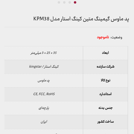
پد ماوس گیمینگ متین کینگ استار مدل KPM38
وضعیت:
ناموجود
ابعاد
35 × 25 × 3 میلی‌متر
شرکت سازنده
کینگ استار / kingstar
نوع کالا
پد ماوس
استاندارد
CE, FCC, RoHS
جنس بدنه
پارچه‌ای
ساخت کشور
ایران