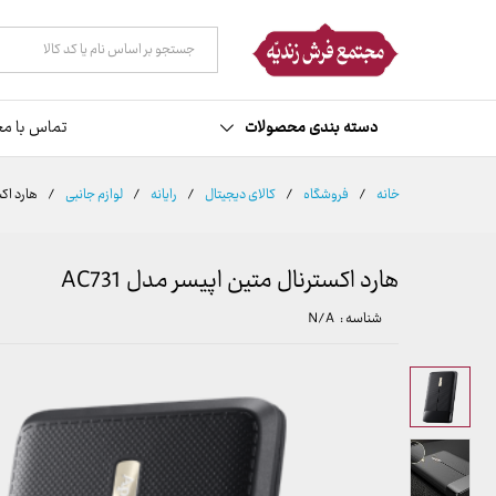
توضیحات
مشخصات
نظرات (0)
همه دسته ها
دسته بندی محصولات
تماس با مج
خانه
/
فروشگاه
/
کالای دیجیتال
/
رایانه
/
لوازم جانبی
/
هارد اکس
هارد اکسترنال متین اپیسر مدل AC731
شناسه :
N/A