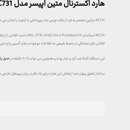
هارد اکسترنال متین اپیسر مدل AC731
AC731 ترکیبی منحصر به فرد از بافت چرمی مات وپرداختی با کیفیت را نشان می دهد که در عین سادگی و ظرافت، با حاشیه های منظم خود حس ایستایی بیشتری را به فرد القا میکند…
AC731 استاندارد MIL-STD-810G 516.6 Procedure IV ( تست افتادن از ارتفاع) را را با موفقیت گذرانده است به این معنی که هیچ داده ای با افتادن این هارد درایو از ارتفاع ۱.۲۲ متر نابود نمی شود…
افتادن های تصادفی در محیط طبیعی به اطلاعات موجود در هارد آسیبی وارد نمی
این دستگاه کاملا ضد گرد و غبار بوده و همچنین می تواند تا ۶۰ دقیقه در
عمق یک
ساختار تعلیق پنهان ضد ارتعاش این هارد درایو یک بافر در برابر نیروهای خا