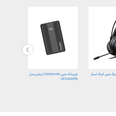
گ متین کینگ استار
پاوربانک متین 30000mAh انرجایزر مدل
فلش مموری متین Apacer مد
UE30000PQ