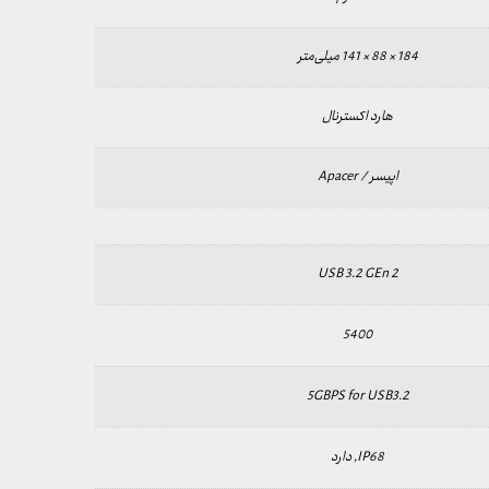
184 × 88 × 141 میلی‌متر
هارد اکسترنال
اپیسر / Apacer
USB 3.2 GEn 2
5400
5GBPS for USB3.2
IP68, دارد