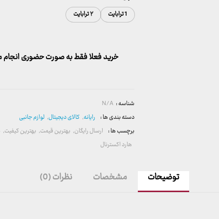
1 ترابایت
۲ ترابایت
خرید فعلا فقط به صورت حضوری انجام می
شناسه :
N/A
دسته بندی ها :
رایانه
,
کالای دیجیتال
,
لوازم جانبی
برچسب ها :
ارسال رایگان
,
بهترین قیمت
,
بهترین کیفیت
,
ب
هارد اکسترنال
توضیحات
مشخصات
نظرات (0)