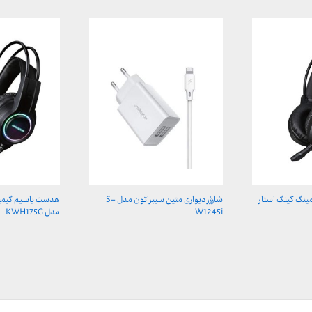
نگ کینگ استار
شارژر دیواری متین سیبراتون مدل S-
هدست باسیم گیمین
W1245i
مدل KWH175G