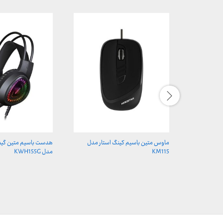
ماوس متین باسیم کینگ استار مدل
هدست باسیم متین گیمی
KM115
مدل KWH155G