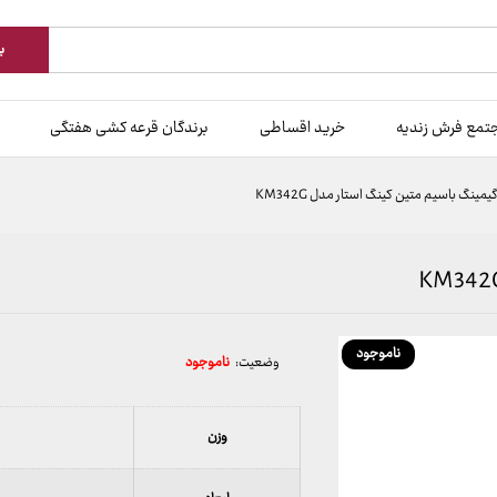
ب
تمع فرش زندیه
خرید اقساطی
برندگان قرعه کشی هفتگی
ینگ باسیم متین کینگ استار مدل KM342G
ناموجود
وضعیت:
ناموجود
وزن