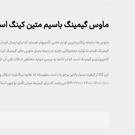
ماوس گیمینگ باسیم متین کینگ استار مد
ماوس‌ها ازجمله پرکاربردترین لوازم جانبی کامپیوتر هستند که برای ارسال فرمان
گیمینگ اقدام به تولید محصولاتی جدید در دسته بندی ماوس های گیمینگ کرد
کامپیوتری و گیمینگ است که در ادامه به بررسی موارد مختلفی از نکات فنی آن 
۸۰۰-۱۶۰۰-۲۴۰۰-۳۲۰۰ DPI می‌باشد که برای گیمرها میزان قابل توجهی استاز ویژگی‌های ظاهری این ماوس هم می‌توان به نورپردازی آن با ۷طیف رنگی مختلف هنگام استفاده اشاره کرد…؛ ابعاد این ماوس ۱۲۵*۶۲*۴۰ و وزن آن نیز ۱۳۰گرم می‌باشد…