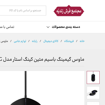
توضیحات
نظرات (0)
همه دسته ها
دسته بندی محصولات
تماس با مج
خانه
/
فروشگاه
/
کالای دیجیتال
/
رایانه
/
لوازم جانبی
/
ماوس گیم
ماوس گیمینگ باسیم متین کینگ استار مدل KM342G