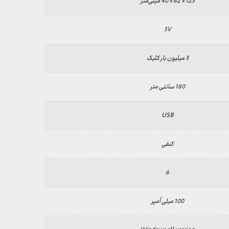
125 × 62 × 40 میلی‌متر
5V
3 میلیون بار کلیک
180 سانتی متر
USB
کنفی
6
100 میلی آمپر