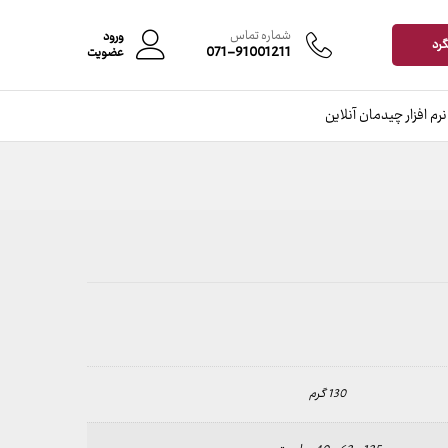
شماره تماس
ورود
گرد
071-91001211
عضویت
نرم افزار چیدمان آنلاین
130 گرم