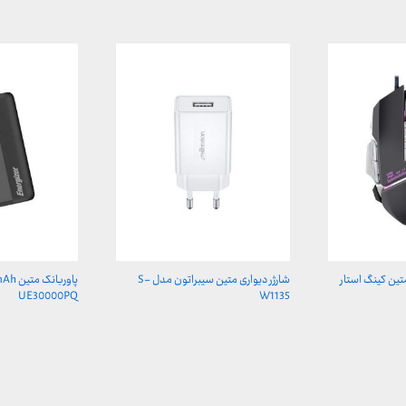
ین کینگ استار
شارژر دیواری متین سیبراتون مدل S-
UE30000PQ
W1135