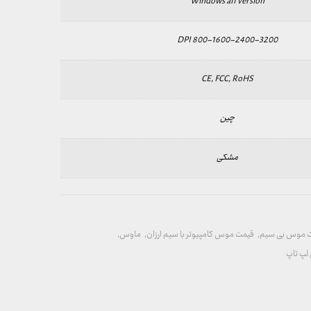
Windows all version
800-1600-2400-3200 DPI
CE, FCC, RoHS
چین
مشکی
 موس بی سیم
,
قیمت موس کامپیوتر با سیم ارزان
,
ماوس
,
پ تاپ