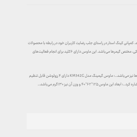
د. کمپانی کینگ استار در راستای جلب رضایت کاربران خود در رابطه با محصولات
محصولی باسیم با طراحی ارگونومیک و رنگ مشکی، مختص گیمرها می‌باشد. این ماوس دارای ۶کلید برای انجام فعالیت‌های
این کالا از کیفیت بسیار بالایی برخوردار است بطوریکه که علاوه بر قابلیت انتقال و عملکرد سریع، دارای طول عمر ۳میلیون بار کلیک با توجه نیاز گیمرها به استفاده طولانی مدت از آن‌ها نیز می‌باشد…؛ ماوس گیمینگ مدل KM342G دارای ۴ رزولوشن قابل تنظیم