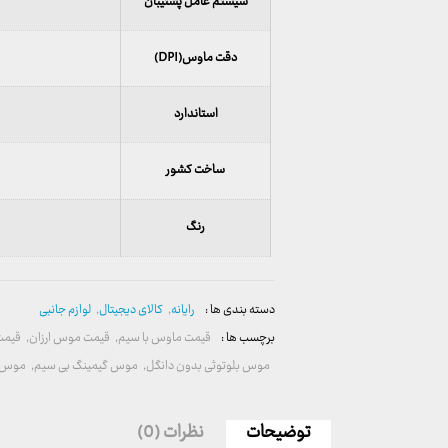
سیستم عامل پشتیبان
دقت ماوس(DPI)
استاندارد
ساخت کشور
رنگ
دسته بندی ها :
رایانه
,
کالای دیجیتال
,
لوازم جانبی
برچسب ها :
قیمت ماوس با سیم
,
قیمت موس ارزان
,
قیمت
موس بلوتوثی بدون دانگل
,
موس گیمینگ بی سیم
,
موس ل
توضیحات
نظرات (0)