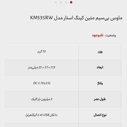
ماوس بی‌سیم متین کینگ استار مدل KM535RW
وضعیت:
ناموجود
وزن
70 گرم
ابعاد
113 × 57 × 25 میلی‌متر
ولتاژ
DC 3.7V±5%
طول عمر
3 میلیون بار کلیک
نوع اتصال
دانگل USB (2.4 گیگاهرتز)