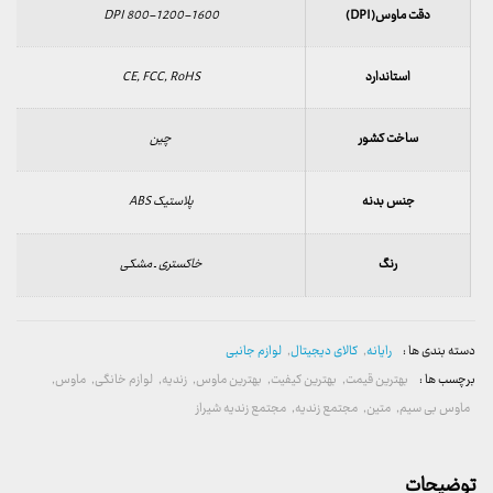
دقت ماوس(DPI)
800-1200-1600 DPI
استاندارد
CE, FCC, RoHS
ساخت کشور
چین
جنس بدنه
پلاستیک ABS
رنگ
خاکستری ـ مشکی
دسته بندی ها :
رایانه
,
کالای دیجیتال
,
لوازم جانبی
برچسب ها :
بهترین قیمت
,
بهترین کیفیت
,
بهترین ماوس
,
زندیه
,
لوازم خانگی
,
ماوس
,
ماوس بی سیم
,
متین
,
مجتمع زندیه
,
مجتمع زندیه شیراز
توضیحات