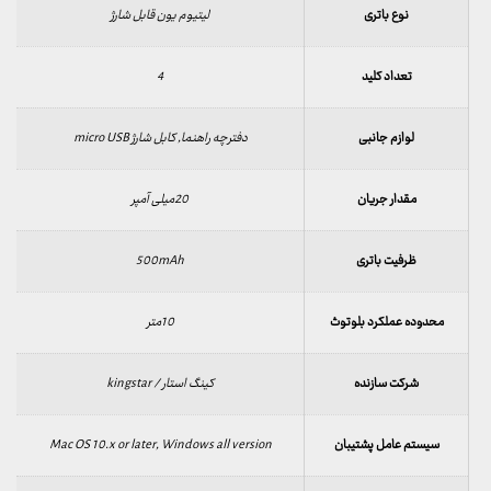
نوع باتری
لیتیوم یون قابل شارژ
تعداد کلید
4
لوازم جانبی
دفترچه راهنما, کابل شارژ micro USB
مقدار جریان
20میلی آمپر
ظرفیت باتری
500mAh
محدوده عملکرد بلوتوث
10متر
شرکت سازنده
کینگ استار / kingstar
سیستم عامل پشتیبان
Mac OS 10.x or later, Windows all version