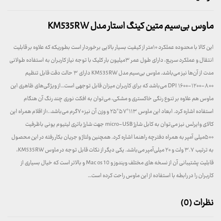
ماوس بی‌سیم متین کینگ استار مدل KM535RW
این کالا با محدوده عملکرد ۱۰متر از کیفیت بسیار بالایی برخوردار است بطوریکه که علاوه بر قابلیت
انتقال و عملکرد سریع، دارای طول عمر ۳میلیون بار کلیک با توجه نیاز کاربران به استفاده طولانی
مدت از آن‌ها نیز می‌باشد. ماوس بی‌سیم مدل KM535RW دارای ۳ حالت دقت قابل تنظیم
۸۰۰-۱۲۰۰-۱۶۰۰ DPI می‌باشد که برای کاربران میزان قابل توجهی است…از ویژگی‌های ظاهری این
ماوس هم علاوه بر تنوع رنگی خاکستری و مشکی، می‌توان به افکت نوری چند رنگ آن هنگام
استفاده اشاره کرد. ابعاد این ماوس ۱۱۳*۵۷*۲۵ و وزن آن نیز ۷۰گرم می‌باشد..؛از اقلام همراه این
کالای وایرلس نیز می‌توان به کابل شارژ micro-USB جهت شارژ باتری لیتیوم یونی باظرفیت
۵۰۰میلی آمپر به همراه دفترچه راهنما اشاره کرد. همچنین ولتاژ و جریان بکار رفته در این محصول
به ترتیب ۳.۷ ولت و ۲۰ میلی‌آمپر می‌باشد. یکی دیگر از نکات قابل توجه در ماوس KM535RW،
قابلیت پشتیبانی آن از نسخه های مختلف ویندوز و Mac os 10 و بالاتر است که خیال بسیاری از
کاربران را در رابطه با استفاده از این ماوس راحت کرده است…
نظرات (0)