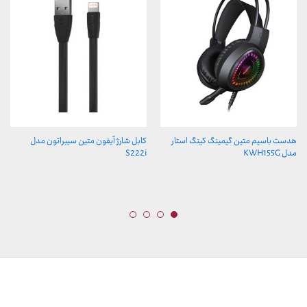
هدست باسیم متین گیمینگ کینگ استار
کابل شارژ آیفون متین سیبراتون مدل
مدل KWH155G
S222i