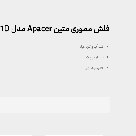
فلش مموری متین Apacer مدل AH11D
ضد آب و گرد غبار
بسیار کوچک
حفره بند اویز