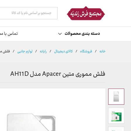
توضیحات
نظرات (0)
همه دسته ها
دسته بندی محصولات
تماس با مج
خانه
/
فروشگاه
/
کالای دیجیتال
/
رایانه
/
لوازم جانبی
/
فلش مموری متی
فلش مموری متین Apacer مدل AH11D