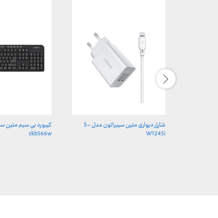
شارژر دیواری متین سیبراتون مدل S-
کیبورد بی سیم متین سی
skb566w
W1245i