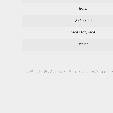
Apacer
تیتانیوم نقره ای
16GB, 32GB, 64GB
USB 2.0
مت
,
بهترین کیفیت
,
زندیه
,
فلش
,
فلش متین سیلیکون پاور
,
قیمت فلش
,