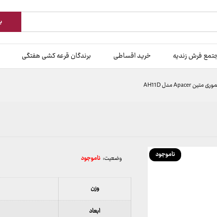
ب
تمع فرش زندیه
خرید اقساطی
برندگان قرعه کشی هفتگی
ن Apacer مدل AH11D
ناموجود
وضعیت:
ناموجود
وزن
ابعاد