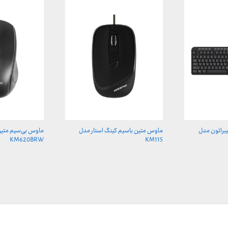
براتون مدل
ماوس متین باسیم کینگ استار مدل
ماوس بی‌سیم متین
KM620BRW
KM115