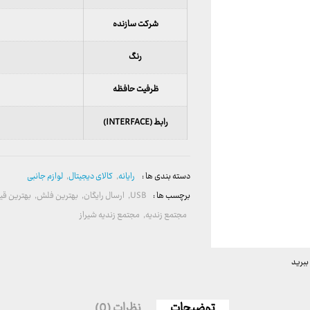
شرکت سازنده
رنگ
ظرفیت حافظه
رابط (INTERFACE)
دسته بندی ها :
رایانه
,
کالای دیجیتال
,
لوازم جانبی
برچسب ها :
USB
,
ارسال رایگان
,
بهترین فلش
,
بهترین قی
مجتمع زندیه
,
مجتمع زندیه شیراز
ببرید
توضیحات
نظرات (0)