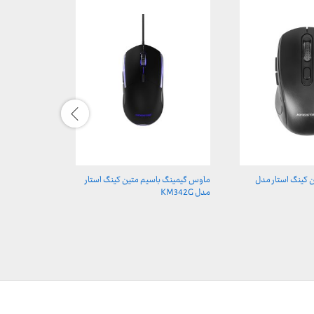
 کینگ استار مدل
ماوس گیمینگ باسیم متین کینگ استار
هدست گیمینگ 
مدل KM342G
KWH165G