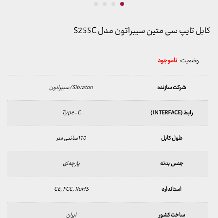
کابل تایپ سی متین سیبراتون مدل S255C
وضعیت:
ناموجود
شرکت سازنده
Sibraton/سیبراتون
رابط (INTERFACE)
Type-C
طول کابل
110سانتی متر
جنس بدنه
پارچه‌ای
استاندارد
CE, FCC, RoHS
ساخت کشور
ایران