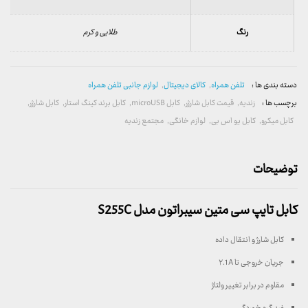
رنگ
طلایی و کرم
دسته بندی ها :
تلفن همراه
,
کالای دیجیتال
,
لوازم جانبی تلفن همراه
برچسب ها :
زندیه
,
قیمت کابل شارژر
,
کابل microUSB
,
کابل برند کینگ استار
,
کابل شارژر
,
کابل میکرو
,
کابل یو اس بی
,
لوازم خانگی
,
مجتمع زندیه
توضیحات
کابل تایپ سی متین سیبراتون مدل S255C
کابل شارژ و انتقال داده
جریان خروجی تا ۲.1A
مقاوم در برابر تغییر ولتاژ