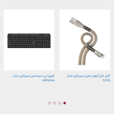
کابل شارژ آیفون متین سیبراتون مدل
کیبورد بی سیم متین سیبراتون مدل
skb566w
S255i