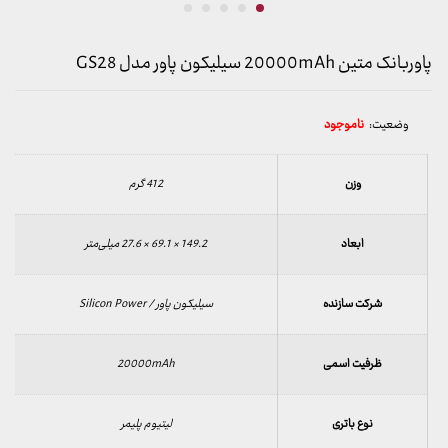
پاوربانک متین 20000mAh سیلیکون پاور مدل GS28
وضعیت:
ناموجود
وزن
412 گرم
ابعاد
149.2 × 69.1 × 27.6 میلی‌متر
شرکت سازنده
سیلیکون پاور / Silicon Power
ظرفیت اسمی
20000mAh
نوع باتری
لیتیوم پلیمر