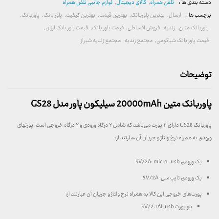
دسته بندی ها :
تلفن همراه
,
کالای دیجیتال
,
لوازم جانبی تلفن همراه
برچسب ها :
ارسال
,
بهترین پاوربانک
,
بهترین قیمت
,
بهترین کیفیت
,
پاور بانک
,
پاوربانک
,
پاوربانک متین
,
زندیه
,
فروش اقساطی
,
قیمت پاور بانک
,
قیمت پاور بانک ارزان
,
قیمت پاور بانک شیائومی
,
مجتمع زندیه
,
مجتمع زندیه شیراز
توضیحات
پاوربانک متین 20000mAh سیلیکون پاور مدل GS28
پاوربانک GS28 دارای ۴ پورت می‌باشد که شامل ۲ درگاه ورودی و ۲ درگاه خروجی است. پورتهای
ورودی به همراه نرخ ولتاژ و جریان آن عبارتند از:
یک ورودی 5V/2A: micro-usb
یک ورودی تایپ سی: 5V/2A
پورت‌های خروجی این کالا به همراه نرخ ولتاژ و جریان آن عبارتند از:
دو پورت usb :ا5V/2.1A