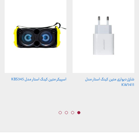
شارژر دیواری متین کینگ استار مدل
اسپیکر متین کینگ استار مدل KBS345
KW1411