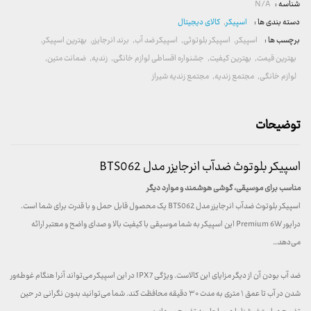
شناسه :
N/A
دسته بندی ها :
اسپیکر
,
کالای دیجیتال
برچسب ها :
اسپیکر
,
اسپیکر بلوتوثی
,
اسپیکر ضد آب
,
برند انرجایزر
,
بهترین اسپیکر
,
بهترین قیمت
,
بهترین کیفیت
,
جشنواره اقساطی لوازم خانگی
,
زندیه
,
ضمانت متین
,
لوازم خانگی
,
مجتمع زندیه
,
مجتمع زندیه شیراز
توضیحات
اسپیکر بلوتوث ضدآب انرجایزر مدل BTS062
مناسب برای موسیقی، گوشی هوشمند و موارد دیگر
اسپیکر بلوتوث ضدآب انرجایزر مدل BTS062 یک محصول قابل حمل و با قدرت برای شما است.
درایور Premium 6W این اسپیکر به شما موسیقی با کیفیت بالا و صدای واضح و معتبر ارائه
می‌دهد…
ضد آب بودن آن از دیگر مزایای این کالاست. ویژگی IPX7 در این اسپیکر می‌تواند آنرا هنگام غوطه‌ور
شدن در آب تا عمق ۱ متری به مدت ۳۰ دقیقه محافظت کند. شما می‌توانید بدون نگرانی در حین