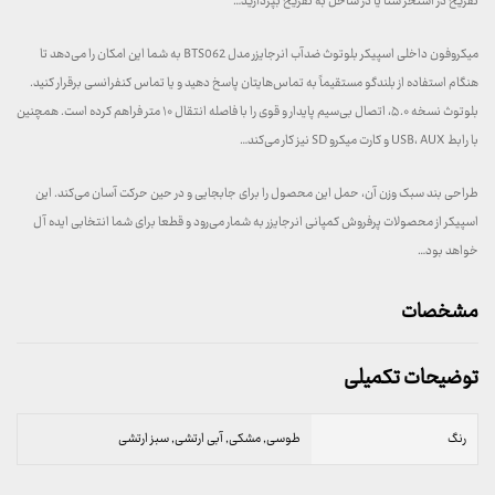
تفریح در استخر شنا یا در ساحل به تفریح بپردازید…
میکروفون داخلی اسپیکر بلوتوث ضدآب انرجایزر مدل BTS062 به شما این امکان را می‌دهد تا
هنگام استفاده از بلندگو مستقیماً به تماس‌هایتان پاسخ دهید و یا تماس کنفرانسی برقرار کنید.
بلوتوث نسخه ۵.۰، اتصال بی‌سیم پایدار و قوی را با فاصله انتقال ۱۰ متر فراهم کرده است. همچنین
با رابط USB، AUX و کارت میکرو SD نیز کار می‌کند…
طراحی بند سبک وزن آن، حمل این محصول را برای جابجایی و در حین حرکت آسان می‌کند. این
اسپیکر از محصولات پرفروش کمپانی انرجایزر به شمار می‌رود و قطعا برای شما انتخابی ایده آل
خواهد بود…
مشخصات
توضیحات تکمیلی
رنگ
طوسی, مشکی, آبی ارتشی, سبز ارتشی