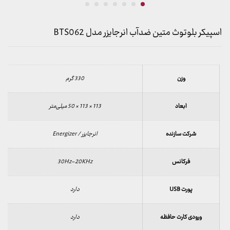
اسپیکر بلوتوث متین ضدآب انرجایزر مدل BTS062
وزن
330 گرم
ابعاد
113 × 113 × 50 میلی‌متر
شرکت سازنده
انرجایزر / Energizer
فرکانس
30Hz-20KHz
پورت USB
دارد
ورودی کارت حافظه
دارد