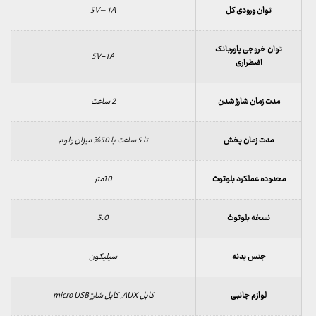
توان ورودی کل
5V – 1A
توان خروجی پاوربانک
5V-1A
اضطراری
مدت زمان شارژ شدن
2 ساعت
مدت زمان پخش
تا 5 ساعت با 50% میزان ولوم
محدوده عملکرد بلوتوث
10متر
نسخه بلوتوث
5.0
جنس بدنه
سیلیکون
لوازم جانبی
کابل AUX, کابل شارژ micro USB