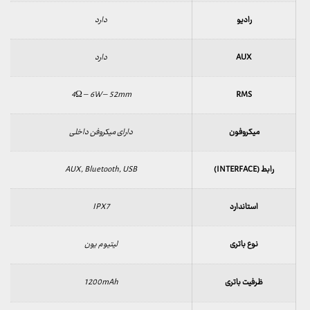
رادیو
دارد
AUX
دارد
4Ω – 6W – 52mm
RMS
میکروفون
دارای میکروفن داخلی
رابط (INTERFACE)
AUX, Bluetooth, USB
استاندارد
IPX7
نوع باتری
لیتیوم یون
ظرفیت باتری
1200mAh