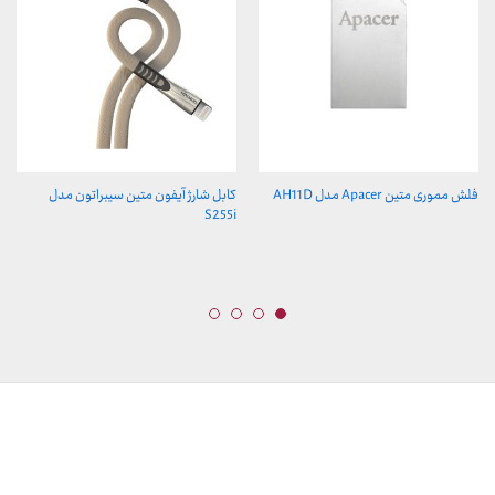
فلش مموری متین Apacer مدل AH11D
کابل شارژ آیفون متین سیبراتون مدل
S255i