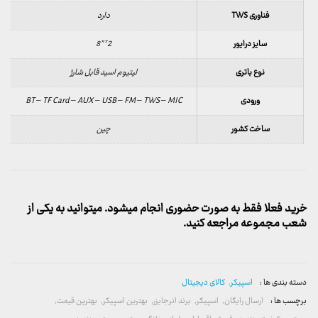
فناوری TWS
دارد
سایز درایور
2*”8
نوع باتری
لیتیوم اسید قابل شارژ
ورودی
BT – TF Card – AUX – USB – FM – TWS – MIC
ساخت کشور
چین
خرید فعلا فقط به صورت حضوری انجام میشود. میتوانید به یکی از
شعب مجموعه مراجعه کنید.
دسته بندی ها :
اسپیکر
,
کالای دیجیتال
برچسب ها :
ارسال رایگان
,
اسپیکر
,
برند انرجایزر
,
بهترین اسپیکر
,
بهترین قیمت
,