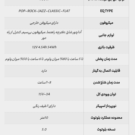
POP-ROCK-JAZZ-CLASSIC-FLAT
EQ TYPE
میکروفون
دارای میکروفن خارجی
آداپتور شارژ, دفترچه راهنما, میکروفون بی‌سیم, کنترل از راه
لوازم جانبی
دور
ظرفیت باتری
12V 4.5Ah 54Wh
مدت زمان پخش
تا 5 ساعت با 80% میزان ولوم, تا 6 ساعت با 50% میزان ولوم
قابلیت اتصال به گیتار
دارد
مدت زمان شارژ شدن
7-8ساعت
توان ورودی کل
15V-3A
نورپرداز اسپیکر
دارای 7طیف رنگی
محدوده عملکرد بلوتوث
10متر
نسخه بلوتوث
5.0