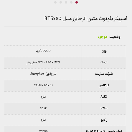
اسپیکر بلوتوث متین انرجایزر مدل BTS580
وضعیت:
موجود
وزن
10900 گرم
ابعاد
330 × 320 × 720 میلی‌متر
شرکت سازنده
انرجایزر / Energizer
فرکانس
55Hz-20Khz
AUX
دارد
50W
RMS
رادیو
دارد
توان خروجی کل (P.M.P.O)
900W