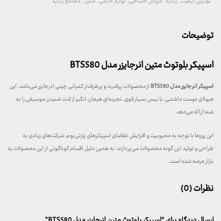
بهترین کیفیت
,
زندیه
,
فروش اقساطی
,
لوازم خانگی
,
متین
,
مجتمع زندیه
توضیحات
اسپیکر بلوتوث متین انرجایزر مدل BTS580
اسپیکر انرجایزر مدل BTS580
از محصولات پرقدرت و پرطرفدار کمپانی چینی انرجایزر می‌باشد. این
هیولای دوست داشتنی، با بیس بسیار قوی، تجربه‌ای هیجان انگیز از لذت شنیدن موسیقی را به
شما ارائه می‌دهد.
این روزها با توجه به محبوبیت و افزایش تقاضای اسپیکرهای پارتی‌بوم، شرکت‌های زیادی به
طراحی و تولید این گونه محصولات می‌پردازند. به همین دلیل اقسام گوناگونی از این محصولات به
بازار عرضه شده است.
نظرات (0)
ارسال دیدگاه برای “اسپیکر بلوتوث متین انرجایزر مدل BTS580”