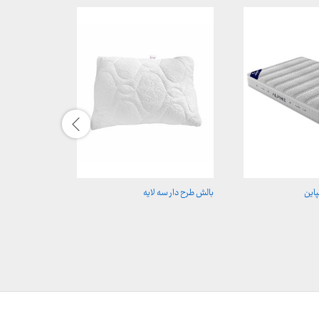
این
بالش طرح دار سه لایه
باکس دو نفره
ن