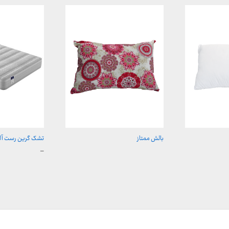
بالش ممتاز
تشک گرین رست آلپ
محدوده
–
قیمت:
5,400,000 توما
تا
14,300,000 تومان