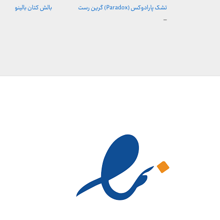
تشک پارادوکس (Paradox) گرین رست
بالش کتان بالینو
محدوده
–
قیمت:
9,450,000 تومان
تا
21,000,000 تومان