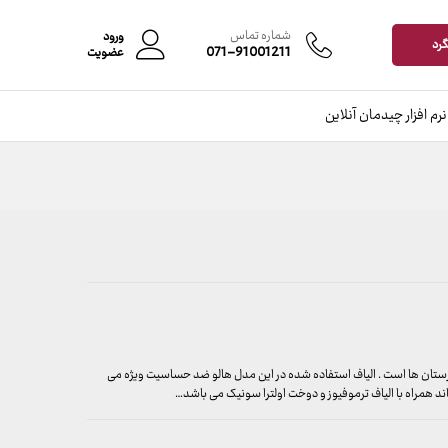
افزودن به سبد خرید
شماره تماس
ورود
گرد
071-91001211
عضویت
نرم افزار چیدمان آنلاین
ستان ها است . الیاف استفاده شده در این مدل هالو ضد حساسیت ویژه می
د همراه با الیاف ترموفیوز و دوخت اولترا سونیک می باشد…