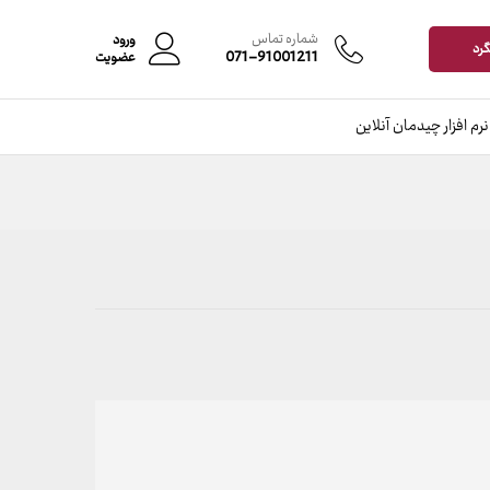
شماره تماس
ورود
گرد
071-91001211
عضویت
نرم افزار چیدمان آنلاین