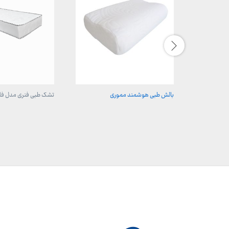
بالش طبی هوشمند مموری
تشک طبی فنری مدل فلاویا IA