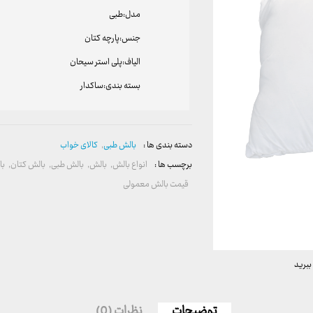
مدل:
طبی
جنس:
پارچه کتان
الیاف:
پلی استر سیحان
بسته بندی:
ساکدار
دسته بندی ها :
بالش طبی
,
کالای خواب
برچسب ها :
انواع بالش
,
بالش
,
بالش طبی
,
بالش کتان
,
با
قیمت بالش معمولی
ببرید
توضیحات
نظرات (0)