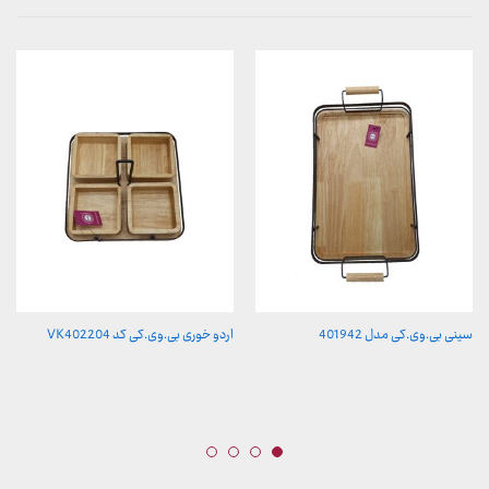
سینی بی.وی.کی مدل 401942
اردو خوری بی.وی.کی کد VK402204