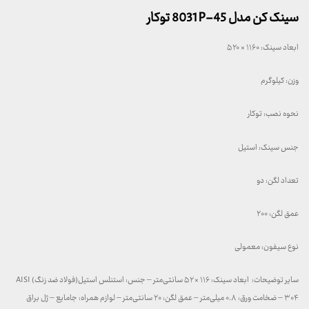
سینک کن مدل 8031P-45 توکار
ابعاد سینک: ۱۱۶۰ × ۵۲۰
وزن: کیلوگرم
نحوه نصب: توکار
جنس سینک: استیل
تعداد لگن: دو
عمق لگن: ۲۰۰
نوع سیفون: معمولی
سایر توضیحات: ابعاد سینک: ۱۱۶ × ۵۲ سانتی‌متر – جنس: استنلس استیل(فولاد ضد زنگ) AISI
۳۰۴ – ضخامت ورق: ۰.۸ میلی‌متر – عمق لگن: ۲۰ سانتی‌متر – لوازم همراه: جامایع – ژل براق