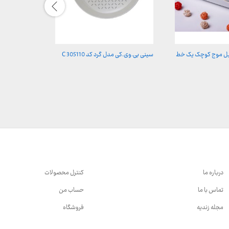
ل موج کوچک یک خط
سینی بی.وی.کی مدل گرد کد C 305110
ظرف سوفله سا
متوسط کد 7001B
درباره ما
کنترل محصولات
تماس با ما
حساب من
مجله زندیه
فروشگاه