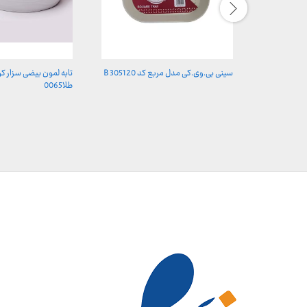
سینی بی.وی.کی مدل مربع کد B 305120
تابه لمون بیضی سزار 
طلا0065