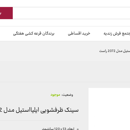
ب
تمع فرش زندیه
خرید اقساطی
برندگان قرعه کشی هفتگی
دل 2072 راست
وضعیت:
موجود
سینک ظرفشویی ایلیااستیل مدل 2072 راست
ابعاد: 53 × 120 سانتیمتر