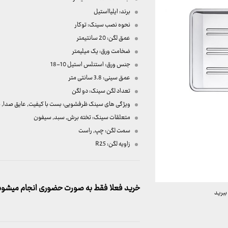
برند: ایلیااستیل
نحوه نصب سینک: توکار
عمق لگن: 20 سانتیمتر
ضخامت ورق: یک میلیمتر
جنس ورق: استنلس استیل 10-18
عمق سینی: 3.8 سانتی متر
تعداد لگن سینک: دو لگن
ویژگی های سینک ظرفشویی: بست با کیفیت, عایق صدا, نوار
متعلقات سینک: تخته برش, سبد, سیفون
سمت لگن: چپ, راست
زاویه لگن: R25
خرید فعلا فقط به صورت حضوری انجام میشود. 
ببرید