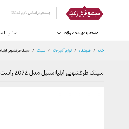
توضیحات
نظرات (0)
همه دسته ها
دسته بندی محصولات
تماس با مج
خانه
/
فروشگاه
/
لوازم آشپزخانه
/
سینک
/
سینک ظرفشویی ایلیااستیل م
سینک ظرفشویی ایلیااستیل مدل 2072 راست