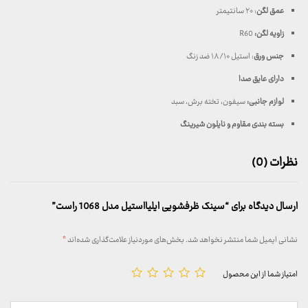
عمق لگن
: ۲۰ سانتیمتر
زاویه لگن:
R60
جنس ورق
: استیل ۱۸/۱۰ ضد زنگ
دارای عایق صدا
لوازم جانبی:
سیفون، تخته برش، سبد
بسته بندی مقاوم و نایلون شیرینگ
نظرات (0)
ارسال دیدگاه برای “سینک ظرفشویی ایلیااستیل مدل 1068 راست”
نشانی ایمیل شما منتشر نخواهد شد.
بخش‌های موردنیاز علامت‌گذاری شده‌اند
*
امتیاز شما از این محصول