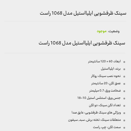
سینک ظرفشویی ایلیااستیل مدل 1068 راست
وضعیت:
موجود
سینک ظرفشویی ایلیااستیل مدل 1068 راست
ابعاد: 60 × 120 سانتیمتر
برند: ایلیااستیل
نحوه نصب سینک: روکار
عمق لگن: 20 سانتیمتر
ضخامت ورق: 0.7 میلیمتر
جنس ورق: استنلس استیل 10-18
تعداد لگن سینک: دو لگن
ویژگی های سینک ظرفشویی: عایق صدا
متعلقات سینک: تخته برش, سبد, سیفون
سمت لگن: چپ, راست