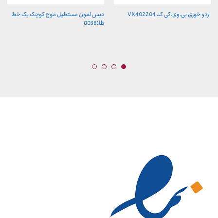
اردو خوری بی.وی.کی کد VK402204
دیس لمون مستطیل موج کوچک یک خط
طلا0038