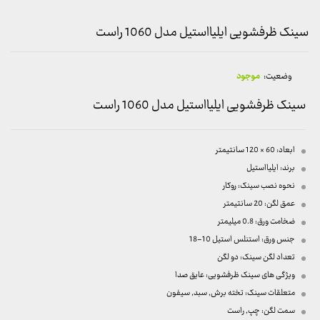
سینک ظرفشویی ایلیااستیل مدل 1060 راست
وضعیت:
موجود
سینک ظرفشویی ایلیااستیل مدل 1060 راست
ابعاد: 60 × 120 سانتیمتر
برند: ایلیااستیل
نحوه نصب سینک: روکار
عمق لگن: 20 سانتیمتر
ضخامت ورق: 0.8 میلیمتر
جنس ورق: استنلس استیل 10-18
تعداد لگن سینک: دو لگن
ویژگی های سینک ظرفشویی: عایق صدا
متعلقات سینک: تخته برش, سبد, سیفون
سمت لگن: چپ, راست