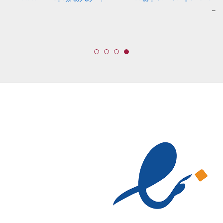
محدوده
–
قیمت:
289,900 تومان
تا
329,900 تومان