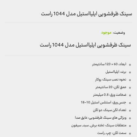
سینک ظرفشویی ایلیااستیل مدل 1044 راست
وضعیت:
موجود
سینک ظرفشویی ایلیااستیل مدل 1044 راست
ابعاد: 60 × 120 سانتیمتر
برند: ایلیااستیل
نحوه نصب سینک: روکار
عمق لگن: 20 سانتیمتر
ضخامت ورق: 0.8 میلیمتر
جنس ورق: استنلس استیل 10-18
تعداد لگن سینک: دو لگن
ویژگی های سینک ظرفشویی: عایق صدا
متعلقات سینک: تخته برش, سبد, سیفون
سمت لگن: چپ, راست