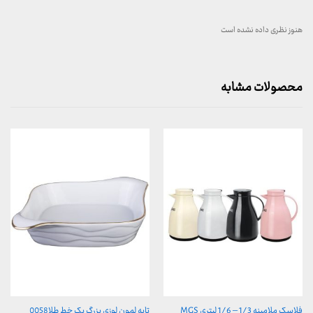
هنوز نظری داده نشده است
محصولات مشابه
فلاسک ملامینه 1/3 – 1/6 لیتری MGS
تابه لمون لوزی بزرگ یک خط طلا0058