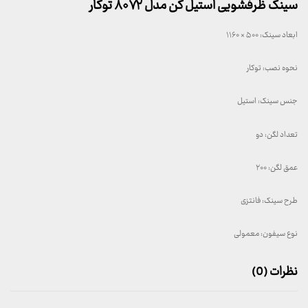
سینک ظرفشویی استیل کن مدل ۸۰۷۲ توکار
ابعاد سینک: ۵۰۰ × ۱۱۶۰
نحوه نصب: توکار
جنس سینک: استیل
تعداد لگن: دو
عمق لگن: ۲۰۰
طرح سینک: فانتزی
نوع سیفون: معمولی
نظرات (0)