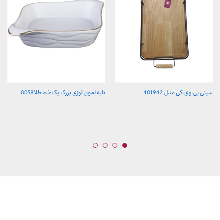
سینی بی.وی.کی مدل 401942
تابه لمون لوزی بزرگ یک خط طلا0058