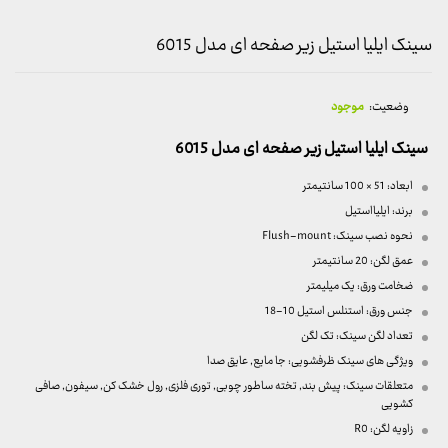
سینک ایلیا استیل زیر صفحه ای مدل 6015
وضعیت:
موجود
سینک ایلیا استیل زیر صفحه ای مدل 6015
ابعاد: 51 × 100 سانتیمتر
برند: ایلیااستیل
نحوه نصب سینک: Flush-mount
عمق لگن: 20 سانتیمتر
ضخامت ورق: یک میلیمتر
جنس ورق: استنلس استیل 10-18
تعداد لگن سینک: تک لگن
ویژگی های سینک ظرفشویی: جا مایع, عایق صدا
متعلقات سینک: پیش بند, تخته ساطور چوبی, توری فلزی, رول خشک کن, سیفون, صافی
کشویی
زاویه لگن: R0