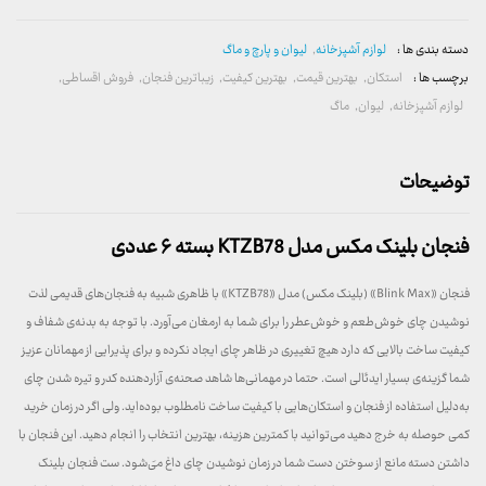
دسته بندی ها :
لوازم آشپزخانه
,
لیوان و پارچ و ماگ
برچسب ها :
استکان
,
بهترین قیمت
,
بهترین کیفیت
,
زیباترین فنجان
,
فروش اقساطی
,
لوازم آشپزخانه
,
لیوان
,
ماگ
توضیحات
فنجان بلینک مکس مدل KTZB78 بسته ۶ عددی
فنجان «Blink Max» (بلینک مکس) مدل «KTZB78» با ظاهری شبیه به فنجان‌های قدیمی لذت
نوشیدن چای خوش‌طعم و خوش‌عطر را برای شما به ارمغان می‌آورد. با توجه به بدنه‌ی شفاف و
کیفیت ساخت بالایی که دارد هیچ تغییری در ظاهر چای ایجاد نکرده و برای پذیرایی از مهمانان عزیز
شما گزینه‌ی بسیار ایدئالی است. حتما در مهمانی‌ها شاهد صحنه‌ی آزاردهنده کدر و تیره شدن چای
به‌دلیل استفاده از فنجان و استکان‌هایی با کیفیت ساخت نامطلوب بوده‌اید. ولی اگر در زمان خرید
کمی حوصله به خرج دهید می‌توانید با کمترین هزینه، بهترین انتخاب را انجام دهید. این فنجان با
داشتن دسته مانع از سوختن دست شما در زمان نوشیدن چای داغ می‌َشود. ست فنجان بلینک