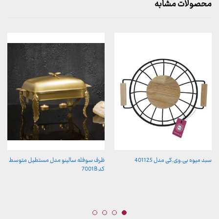
محصولات مشابه
سبد میوه بی.وی.کی مدل 401125
ظرف سوفله سالینو مدل مستطیل متوسط
کد 7001B