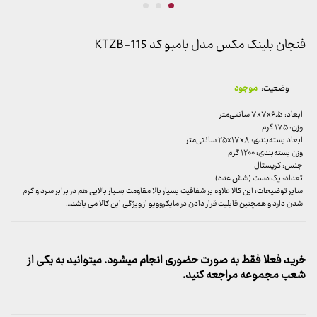
فنجان بلینک مکس مدل بامبو کد KTZB-115
وضعیت:
موجود
ابعاد: ۷x۷x۶.۵ سانتی‌متر
وزن: ۱۷۵ گرم
ابعاد بسته‌بندی: ۲۵x۱۷x۸ سانتی‌متر
وزن بسته‌بندی: ۱۲۰۰ گرم
جنس: کریستال
تعداد: یک دست (شش عدد).
سایر توضیحات: این کالا علاوه بر شفافیت بسیار بالا مقاومت بسیار بالایی هم در برابر سرد و گرم
شدن دارد و همچنین قابلیت قرار دادن در مایکروویو از ویژگی این کالا می باشد…
خرید فعلا فقط به صورت حضوری انجام میشود. میتوانید به یکی از
شعب مجموعه مراجعه کنید.