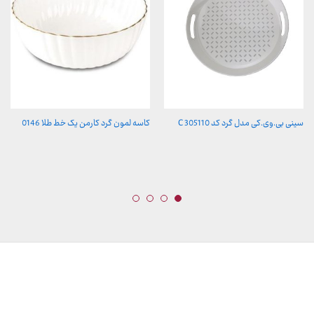
سینی بی.وی.کی مدل گرد کد C 305110
کاسه لمون گرد کارمن یک خط طلا 0146