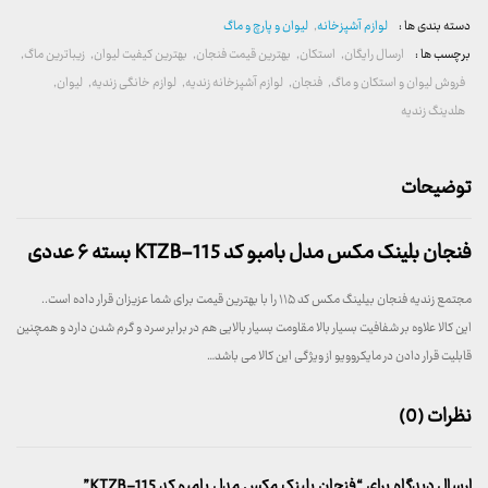
دسته بندی ها :
لوازم آشپزخانه
,
لیوان و پارچ و ماگ
برچسب ها :
ارسال رایگان
,
استکان
,
بهترین قیمت فنجان
,
بهترین کیفیت لیوان
,
زیباترین ماگ
,
فروش لیوان و استکان و ماگ
,
فنجان
,
لوازم آشپزخانه زندیه
,
لوازم خانگی زندیه
,
لیوان
,
هلدینگ زندیه
توضیحات
فنجان بلینک مکس مدل بامبو کد KTZB-115 بسته ۶ عددی
مجتمع زندیه فنجان بیلینگ مکس کد ۱۱۵ را با بهترین قیمت برای شما عزیزان قرار داده است..
این کالا علاوه بر شفافیت بسیار بالا مقاومت بسیار بالایی هم در برابر سرد و گرم شدن دارد و همچنین
قابلیت قرار دادن در مایکروویو از ویژگی این کالا می باشد…
نظرات (0)
ارسال دیدگاه برای “فنجان بلینک مکس مدل بامبو کد KTZB-115”