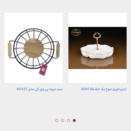
اردورخوری موج یک خط طلا 0040
سبد میوه بی.وی.کی مدل 401125