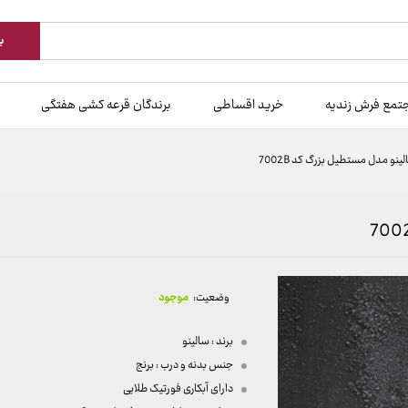
ب
تمع فرش زندیه
خرید اقساطی
برندگان قرعه کشی هفتگی
و مدل مستطیل بزرگ کد 7002B
وضعیت:
موجود
برند : سالینو
جنس بدنه و درب : برنج
دارای آبکاری فورتیک طلایی