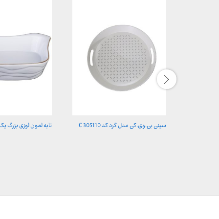
سینی بی.وی.کی مدل گرد کد C 305110
تابه لمون لوزی بزرگ یک خط