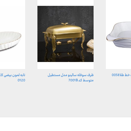
 طلا0058
ظرف سوفله سالینو مدل مستطیل
تابه لمون بیضی ک
متوسط کد 7001B
0120