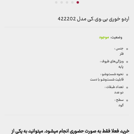
اردو خوری بی.وی.کی مدل 422202
وضعیت:
موجود
جنس :
فلز
ویژگی‌های ظروف :
پایه
نحوه شست‌وشو :
قابلیت شست‌وشو با دست
تعداد طبقات :
دو عدد
سطح :
گود
خرید فعلا فقط به صورت حضوری انجام میشود. میتوانید به یکی از