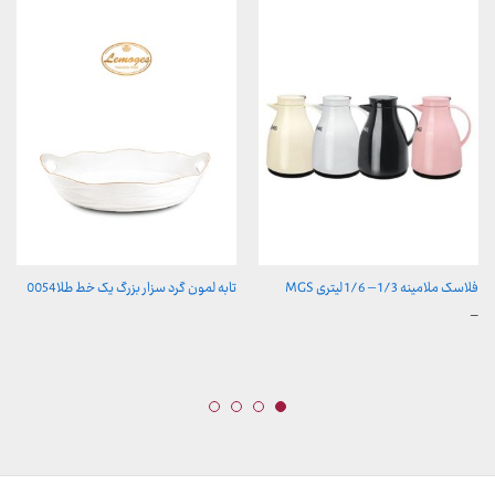
فلاسک ملامینه 1/3 – 1/6 لیتری MGS
تابه لمون گرد سزار بزرگ یک خط طلا0054
محدوده
–
قیمت:
289,900 تومان
تا
329,900 تومان