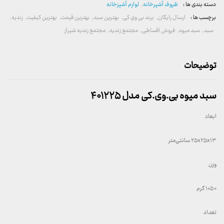
دسته بندی ها :
ظروف آشپرخانه
,
لوازم آشپزخانه
برچسب ها :
ارسال رایگان
,
برند بی وی کی
,
بهترین سبد
,
بهترین قیمت
,
بهترین کیفیت
,
زندیه
,
سبد
,
سبد میوه
,
فروش اقساطی
,
مجتمع زندیه
,
مجتمع زندیه شیراز
توضیحات
سبد میوه بی.وی.کی مدل ۴۰۱۲۲۵
ابعاد
۲۵x۲۵x۱۳ سانتی‌متر
وزن
۱۰۵۰ گرم
تعداد