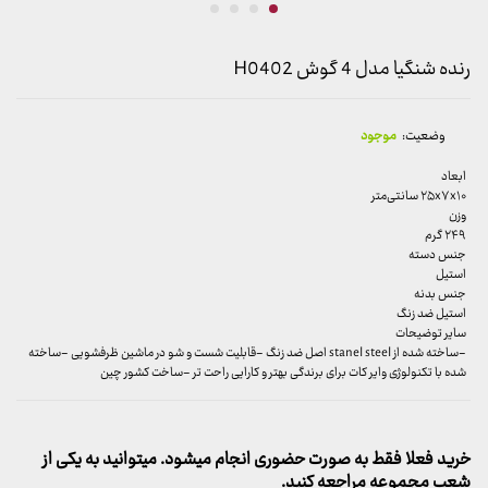
رنده شنگیا مدل 4 گوش H0402
وضعیت:
موجود
ابعاد
۲۵x۷x۱۰ سانتی‌متر
وزن
۲۴۹ گرم
جنس دسته
استیل
جنس بدنه
استیل ضد زنگ
سایر توضیحات
-ساخته شده از stanel steel اصل ضد زنگ -قابلیت شست و شو در ماشین ظرفشویی -ساخته
شده با تکنولوژی وایر کات برای برندگی بهتر و کارایی راحت تر -ساخت کشور چین
خرید فعلا فقط به صورت حضوری انجام میشود. میتوانید به یکی از
شعب مجموعه مراجعه کنید.