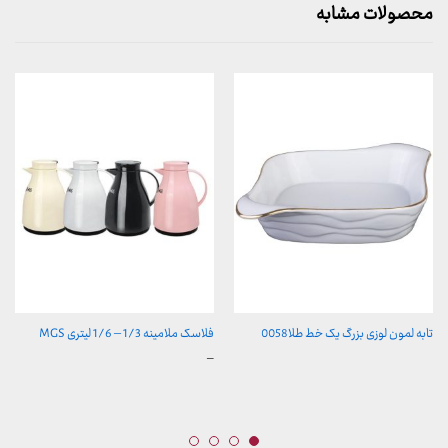
محصولات مشابه
تابه لمون لوزی بزرگ یک خط طلا0058
فلاسک ملامینه 1/3 – 1/6 لیتری MGS
محدوده
–
قیمت:
289,900 تومان
تا
329,900 تومان