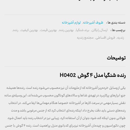
دسته بندی ها :
ظروف آشپرخانه
,
لوازم آشپزخانه
برچسب ها :
ارسال رایگان
,
برند شنگیا
,
بهترین رنده
,
بهترین قیمت
,
بهترین کیفیت
,
رنده
,
زندیه
,
فروش اقساطی
,
مجتمع زندیه
توضیحات
رنده شنگیا مدل ۴ گوش H0402
یکی از وسایل خرده‌ریز آشپزخانه که از ملزومات آن نیز محسوب می‌شود رنده است. رنده‌ها همیشه
جزو ابزارهای پرکاربرد در تهیه‌ی غذاها و سالادهای گوناگون محسوب می‌شده‌اند، این وسیله‌ی ساده
نقش بسیار مهمی در سرعت کارها در آشپزخانه خصوصا هنگام مهمانی‌ها ایفا می‌کند. در انتخاب
رنده‌های دستی باید دقت بخرج داد اینکه رنده‌ای انتخاب کرد که از جنس مرغوبی باشد و مدت
طولانی بدون اینکه کند شود بتوان از آن استفاده کرد. زیبایی نیز در انتخاب رنده باید اعمال شود
چون دکوراسیون و چیدمان آشپزخانه نیزبرای کدبانوی منزل پراهمیت است. رنده ۴ گوش با جنس