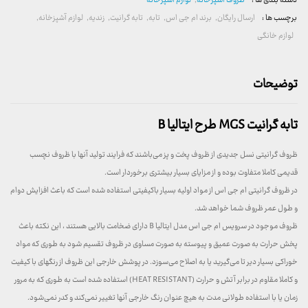
دسته بندی ها :
ظروف آشپرخانه
,
لوازم آشپزخانه
برچسب ها :
ارسال رایگان
,
برند ام جی اس
,
تابه
,
تابه گرانیت
,
زندیه
,
لوازم آشپزخانه
,
لوازم خانگی
توضیحات
تابه گرانیت MGS طرح ایتالیا B
ظروف گرانیتی نسل جدیدی از ظروف پخت و پز می‌باشند که فرایند تولید آنها با ظروف نچسب
قدیمی کاملا متفاوت بوده و از مزایای بسیار بیشتری برخوردار است.
در ظروف گرانیتی ام جی اس از مواد اولیه بسیار باکیفیتی استفاده شده است که باعث افزایش دوام
و طول عمر ظروف شما خواهد شد.
ظروف موجود در سرویس ام جی اس مدل ایتالیا B دارای ضخامت بالایی هستند ، این نکته باعث
پخش حرارت به صورت عمیق و پیوسته به صورت مساوی در ظروف تقسیم شود به طوری که مواد
خوراکی بسیار دیر تا می‌گیرید یا به اصلاح می‌سوزد. در پوشش خارجی این ظروف از رنگهای با کیفیت
و کاملا مقاوم در برابر آتش و حرارت (HEAT RESISTANT) استفاده شده است به طوری که به مرور
زمان یا با استفاده طولانی مدت به هیچ عنوان رنگ خارجی آنها تغییر نمی‌کند و کدر نمی‌شود.