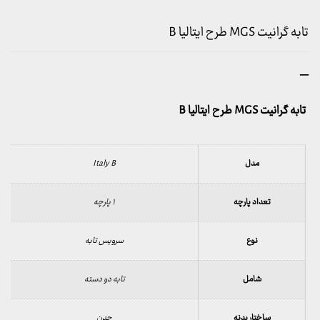
تابه گرانیت MGS طرح ایتالیا B
محدوده
–
قیمت:
960,000 تومان
تابه گرانیت MGS طرح ایتالیا B
تا
1,875,000 تومان
مدل
Italy B
تعداد پارچه
۱ پارچه
نوع
سرویس تابه
شامل
تابه دو دسته
ساختار بدنه
چدن