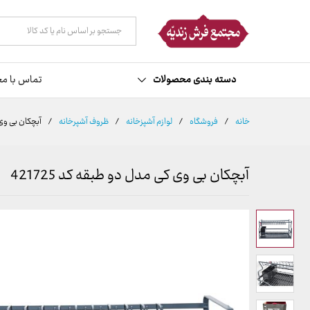
توضیحات
نظرات (0)
همه دسته ها
دسته بندی محصولات
تماس با مج
خانه
/
فروشگاه
/
لوازم آشپزخانه
/
ظروف آشپرخانه
/
آبچکان بی وی ک
آبچکان بی وی کی مدل دو طبقه کد 421725