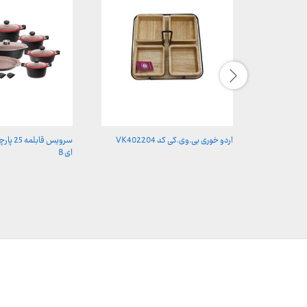
اردو خوری بی.وی.کی کد VK402204
ای B