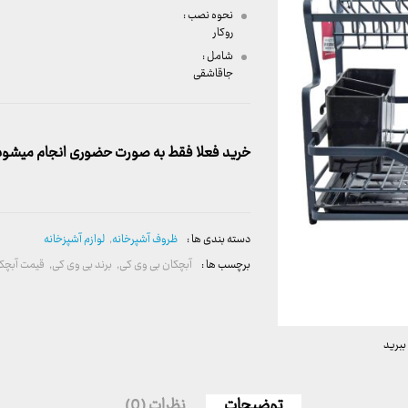
نحوه نصب :
روکار
شامل :
جاقاشقی
خرید فعلا فقط به صورت حضوری انجام میشود. 
دسته بندی ها :
ظروف آشپرخانه
,
لوازم آشپزخانه
برچسب ها :
آبچکان بی وی کی
,
برند بی وی کی
,
قیمت آبچکا
ببرید
توضیحات
نظرات (0)