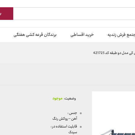
ب
تمع فرش زندیه
خرید اقساطی
برندگان قرعه کشی هفتگی
ی مدل دو طبقه کد 421725
وضعیت:
موجود
جنس :
آهن – روکش رنگ
قابلیت استفاده در :
سینک