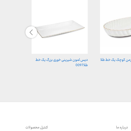
ارمن کوچک یک خط طلا
دیس لمون شیرینی خوری بزرگ یک خط
تابه لمون مس
طلا0097
طلا0128
درباره ما
کنترل محصولات