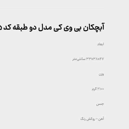
آبچکان بی وی کی مدل دو طبقه کد ۴۲۱۷۲۵
ابعاد
۳۳x۳۸x۴۷ سانتی‌متر
وزن
۲۱۰۰ گرم
جنس
آهن – روکش رنگ