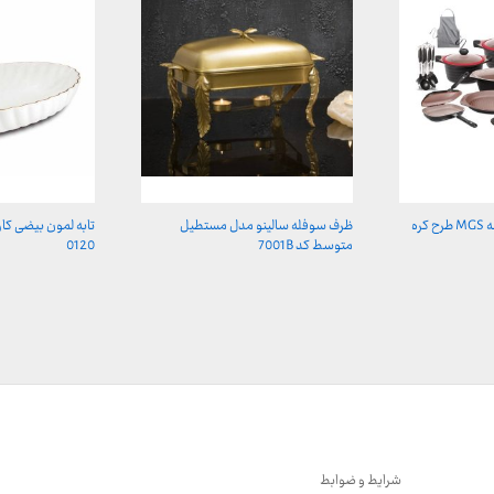
سرویس قابلمه 25 پارچه MGS طرح کره
ظرف سوفله سالینو مدل مستطیل
تابه لمون بیضی ک
متوسط کد 7001B
0120
شرایط و ضوابط