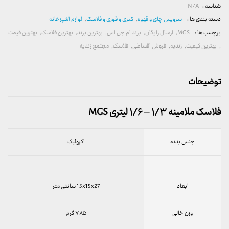
شناسه :
N/A
دسته بندی ها :
سرویس چای و قهوه
,
کتری و قوری و فلاسک
,
لوازم آشپزخانه
برچسب ها :
MGS
,
ارسال رایگان
,
برند ام جی اس
,
بهترین برند
,
بهترین فلاسک
,
بهترین قیمت
,
بهترین کیفیت
,
زندیه
,
فروش اقساطی
,
فلاسک
,
مجتمع زندیه
توضیحات
فلاسک ملامینه ۱/۳ – ۱/۶ لیتری MGS
جنس بدنه
اکرولیک
ابعاد
15x15x27 سانتی متر
وزن خالی
۷۸۵ گرم