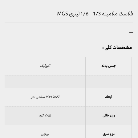
فلاسک ملامینه 1/3 – 1/6 لیتری MGS
محدوده
–
قیمت:
289,900 تومان
مشخصات کلی :
تا
329,900 تومان
جنس بدنه
اکرولیک
ابعاد
15x15x27 سانتی متر
وزن خالی
۷۸۵ گرم
نوع سری
پیچی