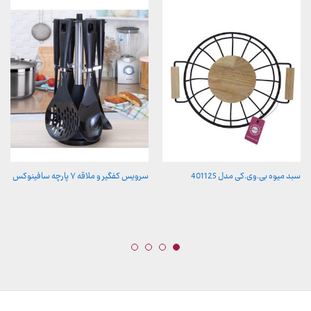
سبد میوه بی.وی.کی مدل 401125
سرویس کفگیر و ملاقه ۷ پارچه سافینوکس