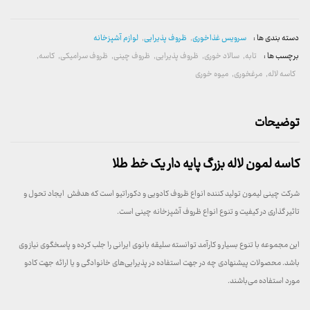
دسته بندی ها :
سرویس غذاخوری
,
ظروف پذیرایی
,
لوازم آشپزخانه
برچسب ها :
تابه
,
سالاد خوری
,
ظروف پذیرایی
,
ظروف چینی
,
ظروف سرامیکی
,
کاسه
,
کاسه لاله
,
مرغخوری
,
میوه خوری
توضیحات
کاسه لمون لاله بزرگ پایه دار یک خط طلا
شرکت چینی لیمون تولید کننده انواع ظروف کادویی و دکوراتیو است که هدفش ایجاد تحول و
تاثیر گذاری در کیفیت و تنوع انواع ظروف آشپزخانه چینی است.
این مجموعه با تنوع بسیار و کارآمد توانسته سلیقه بانوی ایرانی را جلب کرده و پاسخگوی نیاز وی
باشد. محصولات پیشنهادی چه در جهت استفاده در پذیرایی‌های خانوادگی و یا ارائه جهت کادو
مورد استفاده می‌باشند.