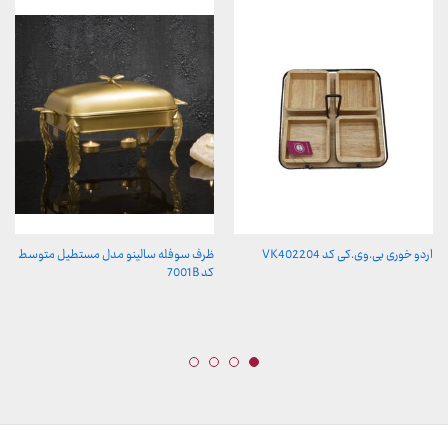
اردو خوری بی.وی.کی کد VK402204
ظرف سوفله سالینو مدل مستطیل متوسط
کد 7001B