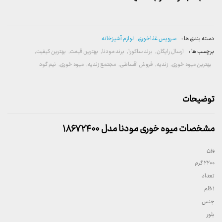
دسته بندی ها :
سرویس غذاخوری
,
لوازم آشپزخانه
برچسب ها :
ارسال رایگان
,
برند ساکورا
,
برند مودنا
,
بهترین قیمت
,
بهترین کیفیت
,
بهترین میوه خوری
,
زندیه
,
فروش اقساطی
,
مجتمع زندیه
,
میوه خوری
,
نیم گود
توضیحات
مشخصات میوه خوری مودنا مدل ۱۸۶۷۲۴۰۰
وزن
۲۲۰۰ گرم
تعداد
۱ قلم
جنس
بلور