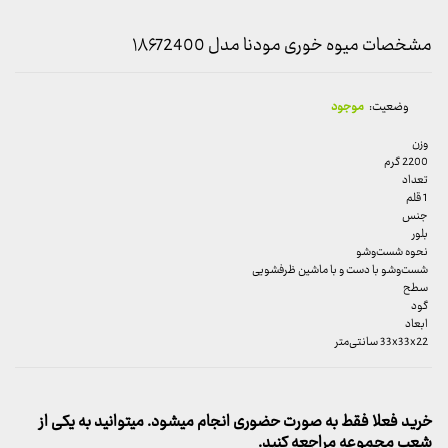
مشخصات میوه خوری مودنا مدل ۱۸۶72400
وضعیت:
موجود
وزن
2200 گرم
تعداد
1 قلم
جنس
بلور
نحوه شست‌وشو
شست‌وشو با دست و با ماشین ظرفشویی
سطح
گود
ابعاد
33x33x22 سانتی‌متر
خرید فعلا فقط به صورت حضوری انجام میشود. میتوانید به یکی از
شعب مجموعه مراجعه کنید.