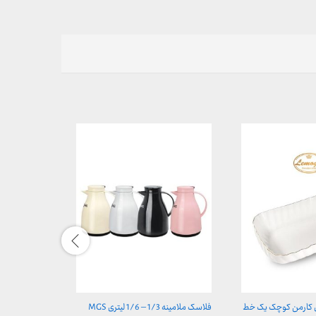
ل کارمن کوچک یک خط
فلاسک ملامینه 1/3 – 1/6 لیتری MGS
تابه لمون گرد س