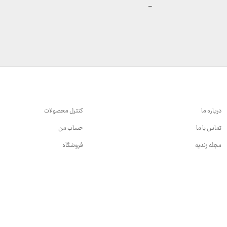
محدوده
–
قیمت:
289,900 تومان
تا
329,900 تومان
درباره ما
کنترل محصولات
تماس با ما
حساب من
مجله زندیه
فروشگاه