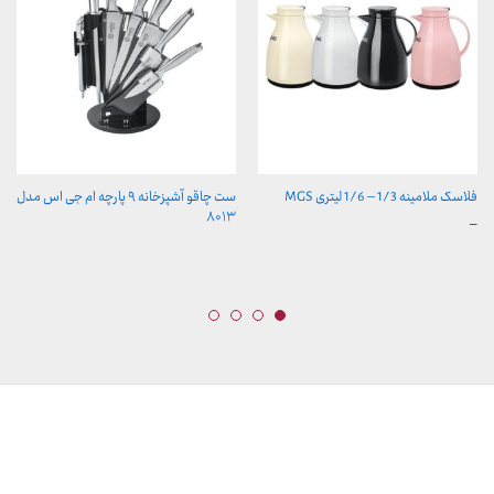
فلاسک ملامینه 1/3 – 1/6 لیتری MGS
ست چاقو آشپزخانه ۹ پارچه ام جی اس مدل
۸۰۱۳
محدوده
–
قیمت:
289,900 تومان
تا
329,900 تومان