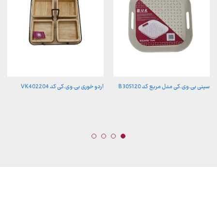
سینی بی.وی.کی مدل مربع کد B 305120
اردو خوری بی.وی.کی کد VK402204