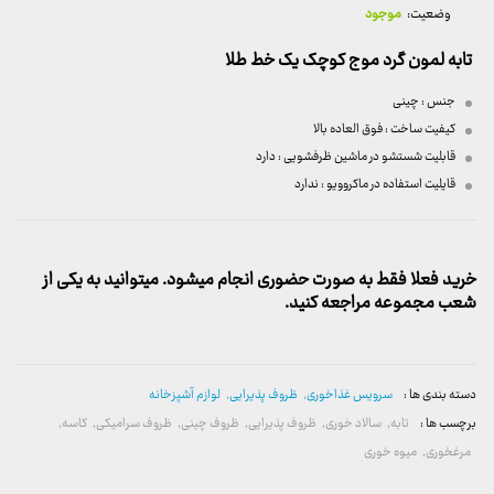
وضعیت:
موجود
تابه لمون گرد موج کوچک یک خط طلا
جنس : چینی
کیفیت ساخت : فوق العاده بالا
قابلیت شستشو در ماشین ظرفشویی : دارد
قایلیت استفاده در ماکروویو : ندارد
خرید فعلا فقط به صورت حضوری انجام میشود. میتوانید به یکی از
شعب مجموعه مراجعه کنید.
دسته بندی ها :
سرویس غذاخوری
,
ظروف پذیرایی
,
لوازم آشپزخانه
برچسب ها :
تابه
,
سالاد خوری
,
ظروف پذیرایی
,
ظروف چینی
,
ظروف سرامیکی
,
کاسه
,
مرغخوری
,
میوه خوری