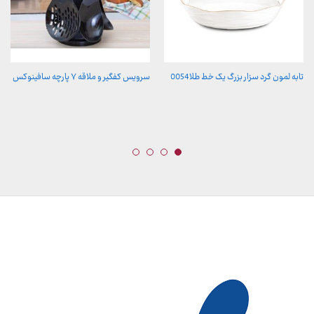
تابه لمون گرد سزار بزرگ یک خط طلا0054
سرویس کفگیر و ملاقه ۷ پارچه سافینوکس