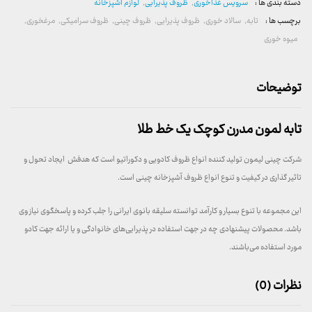
دسته بندی ها :
سرویس غذاخوری
,
ظروف پذیرایی
,
لوازم آشپزخانه
برچسب ها :
تابه
,
سالاد خوری
,
ظروف پذیرایی
,
ظروف چینی
,
ظروف سرامیکی
,
مرغخوری
,
میوه خوری
توضیحات
تابه لمون مدرن کوچک یک خط طلا
شرکت چینی لیمون تولید کننده انواع ظروف کادویی و دکوراتیو است که هدفش ایجاد تحول و
تاثیر گذاری در کیفیت و تنوع انواع ظروف آشپزخانه چینی است.
این مجموعه با تنوع بسیار و کارآمد توانسته سلیقه بانوی ایرانی را جلب کرده و پاسخگوی نیاز وی
باشد. محصولات پیشنهادی چه در جهت استفاده در پذیرایی‌های خانوادگی و یا ارائه جهت کادو
مورد استفاده می‌باشند.
نظرات (0)