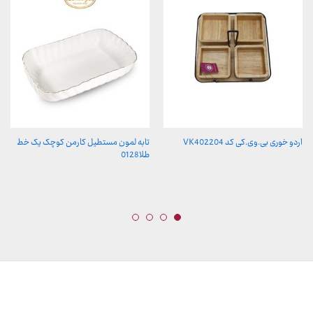
اردو خوری بی.وی.کی کد VK402204
تابه لمون مستطیل کارمن کوچک یک خط
طلا0128